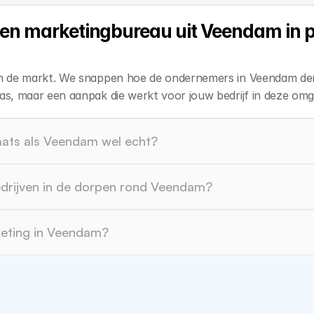
en marketingbureau uit Veendam in pla
 en de markt. We snappen hoe de ondernemers in Veendam d
as, maar een aanpak die werkt voor jouw bedrijf in deze omg
laats als Veendam wel echt?
edrijven in de dorpen rond Veendam?
rketing in Veendam?