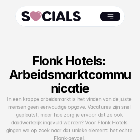
Flonk Hotels: 
Arbeidsmarktcommu
nicatie
In een krappe arbeidsmarkt is het vinden van de juiste 
mensen geen eenvoudige opgave. Vacatures zijn snel 
geplaatst, maar hoe zorg je ervoor dat ze ook 
daadwerkelijk ingevuld worden? Voor Flonk Hotels 
gingen we op zoek naar dat unieke element: het echte 
Flonk-gevoel. 